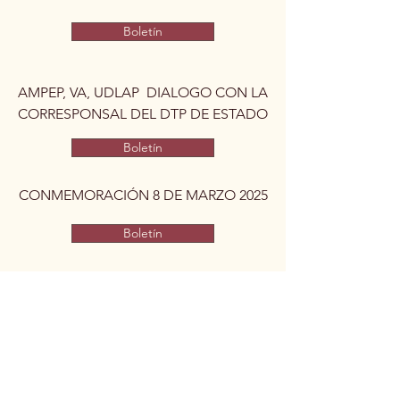
Boletín
AMPEP, VA, UDLAP DIALOGO CON LA
CORRESPONSAL DEL DTP DE ESTADO
Boletín
CONMEMORACIÓN 8 DE MARZO 2025
Boletín
INFORME GRÁFICO AMPEP
2023-2024
FINAL
Boletín
CONVOCATORIA PREMIO ESTATAL DE